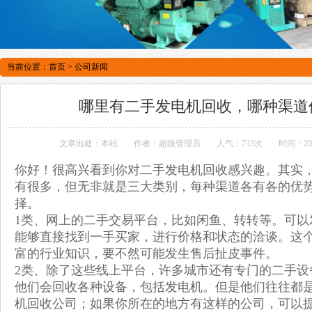
当前位置：
首页
>
公司新闻
哪里有二手发电机回收，哪种渠道
文章出处：本站
作者：超级管理员
人气：733次
时间：202
你好！很高兴看到你对二手发电机回收感兴趣。其实
有很多，但无非就是三大类别，每种渠道各有各的优
择。
1类、网上的二手交易平台，比如闲鱼、转转等。可以
能够直接找到一手买家，进行价格和状态的洽谈。这
富的行业知识，要不然可能发生售后扯皮事件。
2类、除了这些线上平台，许多城市还有专门的二手设
他们会回收各种设备，包括发电机。但是他们往往都
机回收公司；如果你所在的地方有这样的公司，可以